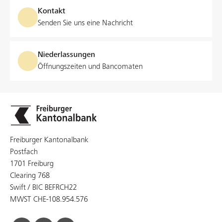
Während der Laufzeit der Anlage können Sie von einer
Kontakt
allfälligen Leitzinserhöhung nicht profitieren, woraus Ihnen
Senden Sie uns eine Nachricht
Opportunitätskosten entstehen können.
Niederlassungen
Öffnungszeiten und Bancomaten
Freiburger Kantonalbank
Postfach
1701 Freiburg
Clearing 768
Swift / BIC BEFRCH22
MWST CHE-108.954.576