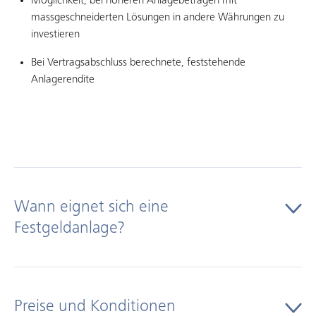
Möglichkeit, bei höheren Anlagebeträgen mit
massgeschneiderten Lösungen in andere Währungen zu
investieren
Bei Vertragsabschluss berechnete, feststehende
Anlagerendite
Wann eignet sich eine
Festgeldanlage?
Eine Festgeldanlage eignet sich dann, wenn Sie
Liquiditätsreserven haben, die Sie kurzfristig nicht benötigen
Preise und Konditionen
und risikofrei sowie gewinnbringend anlegen möchten. Kurz