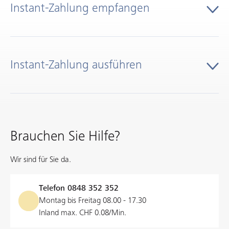
Höchstbetrag pro Transaktion beträgt derzeit CHF 20’000.–.
Instant-Zahlung empfangen
Im Gegensatz zur herkömmlichen Überweisung, die in der
Eingehende Zahlung
Kostenlos
Regel am nächsten Arbeitstag gutgeschrieben wird, ist der
Empfangen Sie Zahlungen innert Sekunden, 24 Stunden am
Geldbetrag bei einer Instant-Zahlung sofort verfügbar,
Ausgehende Zahlung
Noch nicht verfügbar
Tag, 7 Tage die Woche, direkt auf Ihrem Konto. Diese Funktion
unabhängig vom Zeitpunkt der Transaktion (Tag, Nacht,
Instant-Zahlung ausführen
ist ab sofort für alle Firmenkunden der FKB verfügbar. Instant-
Wochenende oder Feiertag). Die Zahlung wird nach der
Zahlungen können ausschliesslich auf ein
Kontokorrent
in der
Höchstbetrag
CHF 20’000.– pro Zahlung
Freigabe endgültig verarbeitet, was die Finanzgeschäfte
Schweiz in CHF erfolgen. Die Gutschrift erfolgt innert Sekunden
beschleunigt und die Sicherheit von Transaktionen zwischen
Ausgehende Instant-Zahlungen sind bei der FKB derzeit noch
und der Geldbetrag steht unverzüglich zur Verfügung.
Unternehmen erhöht.
Voraussetzung
Nur auf Konti in der Schweiz,
nicht verfügbar. Diese Funktion wird zu einem späteren
in CHF möglich
Zeitpunkt eingeführt, um künftig auch ausgehende Instant-
Brauchen Sie Hilfe?
Zahlungen nach denselben Prinzipien wie eingehende Instant-
Sonderfall: TWINT-Zahlungen
Zahlungen zu ermöglichen.
Wir sind für Sie da.
Das Senden von Geld von einem TWINT-Nutzenden zu einem
anderen geschieht ebenfalls in Echtzeit. In diesem Fall schiesst
Telefon
0848 352 352
die Empfängerbank den Betrag vor, der später zwischen den
Montag bis Freitag 08.00 - 17.30
Banken abgerechnet wird. Die Empfängerin oder der
Inland max. CHF 0.08/Min.
Empfänger verfügt jedoch sofort über das Geld.