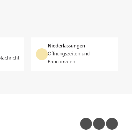
nvestitionsgüter-Leasing
er
nvestieren Sie in Ihre
roduktionsmittel und schonen Sie
leichzeitig Ihre Liquidität mit
er
nserem Leasingangebot.
Niederlassungen
t, aufgeteilt auf Laufzeit
Öffnungszeiten und
Nachricht
Bancomaten
swöchige Frist