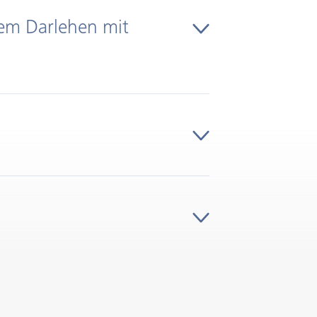
nem Darlehen mit
ehen
s 5 Jahre
4.250%
eljährlich