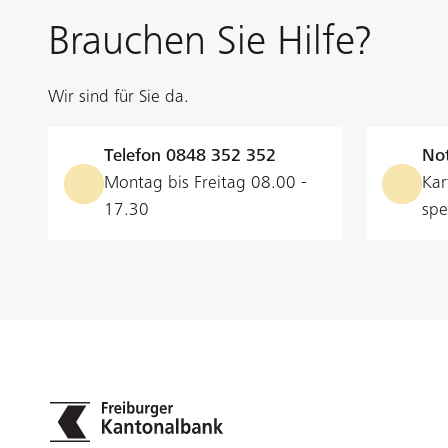
Betriebskredit
Brauchen Sie Hilfe?
Minimalbetrag
Decken Sie den kurzfristigen
Finanzierungsbedarf Ihres
Wir sind für Sie da.
Unternehmens oder gleichen Sie
Maximalbetrag
saisonale Schwankungen im Cashfl
Telefon
0848 352 352
Not
mit einem Betriebskredit aus.
Amortisation
Montag bis Freitag 08.00 -
Kar
17.30
spe
Kündigung