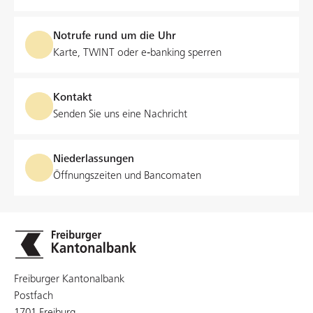
Bauabschluss
Minimalbetrag /
keiner
Notrufe rund um die Uhr
Maximalbetrag
Karte, TWINT oder e‑banking sperren
Kündigung
auf Sicht
Amortissement
individuell
Kontakt
Senden Sie uns eine Nachricht
Dénonciation
unkündbar während fünf
Jahren oder mehr gemäss
der gewählten Laufzeit
Niederlassungen
Öffnungszeiten und Bancomaten
Freiburger Kantonalbank
Postfach