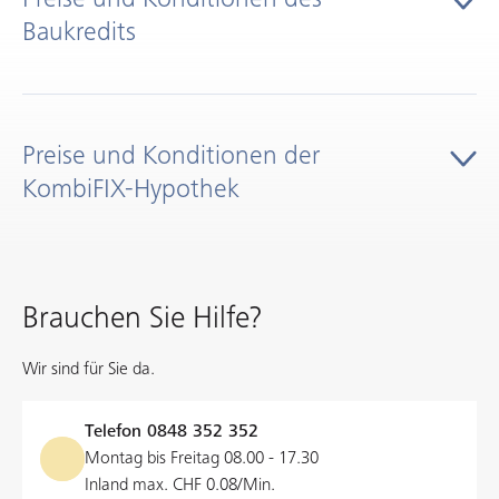
Bau, Umbau oder Renovation Ihrer
Baukredits
Geschäftsliegenschaft mit einem Baukonto, das
entsprechend dem Baufortschritt beansprucht wird
Festhypothek mit einer Laufzeit von mindestens fünf
Baukredit
Jahren
Preise und Konditionen der
KombiFIX-Hypothek
Laufzeit
bis zum Bauabschluss
Festzins ab Baubeginn für sofortigen Schutz gegen
steigende Zinsen
Zinssatz
ab 1.90%
Festzins nach Bauabschluss für die Restlaufzeit des
KombiFIX-Hypothek
Hypothekardarlehens gültig
Brauchen Sie Hilfe?
Abschluss
vierteljährlich
Laufzeit
5 bis 20 Jahre
Wir sind für Sie da.
Minimalbetrag /
keiner
Maximalbetrag
Zinssatz
auf Anfrage
Telefon
0848 352 352
Montag bis Freitag 08.00 - 17.30
Amortisation
Konsolidierung als
Abschluss
vierteljährlich
Inland max. CHF 0.08/Min.
Hypothekardarlehen nach