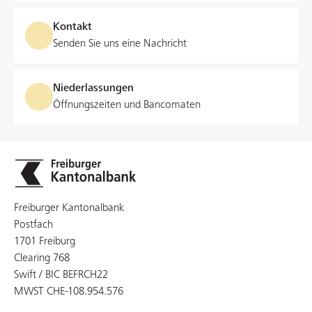
Kontakt
SARON-Hypotheken für Firmen
Senden Sie uns eine Nachricht
Kaufen oder entwickeln Sie eine Geschäftsliegenschaft
mit einer SARON-Hypothek, die sich am Schweizer
Niederlassungen
Geldmarkt orientiert.
Öffnungszeiten und Bancomaten
Weiterlesen
Freiburger Kantonalbank
Postfach
1701 Freiburg
Angebot an nachhaltigen Festhypotheken
Clearing 768
Bauen, kaufen oder renovieren Sie eine
Swift / BIC BEFRCH22
Geschäftsliegenschaft nach anerkannten Energie- und
MWST CHE-108.954.576
Nachhaltigkeitsstandards und profitieren Sie von einem