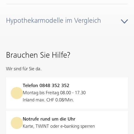
es zudem, von sinkenden Marktzinsen zu profitieren und
flexibel auf Marktentwicklungen zu reagieren.
Laufzeit
unbefristet
Hypothekarmodelle im Vergleich
Zinssatz 1. und 2. Rang
auf Anfrage
Abschluss
vierteljährlich
Brauchen Sie Hilfe?
Minimalbetrag /
keiner
Fest-Hypothek für Firmen
Wir sind für Sie da.
Maximalbetrag
Erwerben Sie eine Geschäftsliegenschaft mit einer Fest-
Hypothek und schützen Sie Ihr KMU vor steigenden
Telefon
0848 352 352
Amortisation
richtet sich nach
Zinsen.
Montag bis Freitag 08.00 - 17.30
Verschuldungshöhe und
Inland max. CHF 0.08/Min.
Bauobjekt
Weiterlesen
Kündigung
dreimonatige Frist
Notrufe rund um die Uhr
Karte, TWINT oder e‑banking sperren