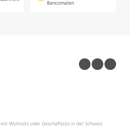
Bancomaten
facebook
linkedin
insta
n mit Wohnsitz oder Geschäftssitz in der Schweiz