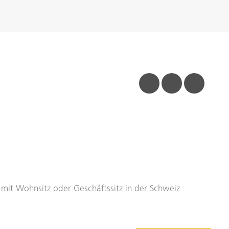
facebook
linkedin
insta
n mit Wohnsitz oder Geschäftssitz in der Schweiz