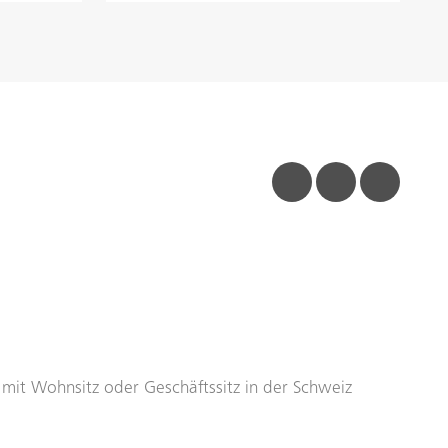
facebook
linkedin
insta
n mit Wohnsitz oder Geschäftssitz in der Schweiz