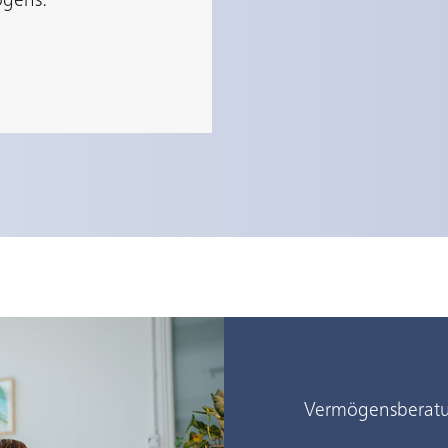
ögens.
Vermögensberat