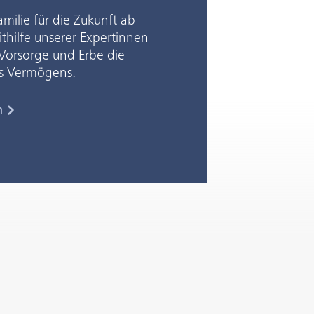
amilie für die Zukunft ab
thilfe unserer Expertinnen
 Vorsorge und Erbe die
s Vermögens.
n