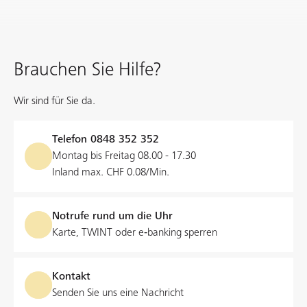
Sie sind zwischen 23 und 59 Jahre alt? Profitieren Sie
kümmert sich um alles Weitere.
vom gebührenfreien FKB Konto mit e-banking und
Maximale Bezugslimite
CHF 2'000.-
Mobile Banking.
Lohnkonto
Jetzt Karte bestellen
Brauchen Sie Hilfe?
* Kostenlos, wenn Karte vor mehr als 3 Jahren ausgestellt wurde.
Weiterlesen
Wir sind für Sie da.
Bonus Sparkonto
Kostenlos
Telefon
0848 352 352
Montag bis Freitag 08.00 - 17.30
Inland max. CHF 0.08/Min.
e-banking für Private
Sesam-Karte
Dank unserem kostenlosen Online-Dienst e-banking
Notrufe rund um die Uhr
können Sie sich jederzeit und überall um Ihre Finanzen
Karte, TWINT oder e‑banking sperren
kümmern.
e-banking für Private
Weiterlesen
Kontakt
Senden Sie uns eine Nachricht