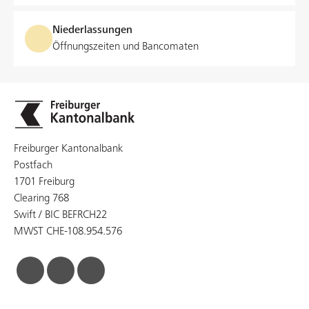
Kostenlos
Niederlassungen
Wachstumspaket
Öffnungszeiten und Bancomaten
Konti, Karte und e-banking in einem
Sparen zum Vorzugszins
Für 23- bis 59-Jährige
Freiburger Kantonalbank
Paket eröffnen
Postfach
1701 Freiburg
Clearing 768
Swift / BIC BEFRCH22
MWST CHE-108.954.576
facebook
linkedin
instagram