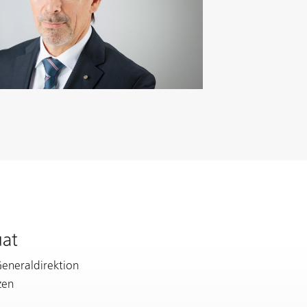
uat
Generaldirektion
zen