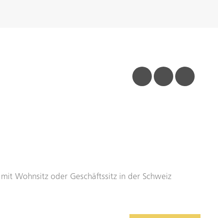
facebook
linkedin
insta
n mit Wohnsitz oder Geschäftssitz in der Schweiz