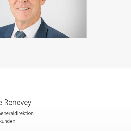
e Renevey
Generaldirektion
tkunden