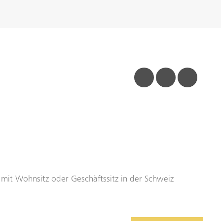
facebook
linkedin
insta
n mit Wohnsitz oder Geschäftssitz in der Schweiz