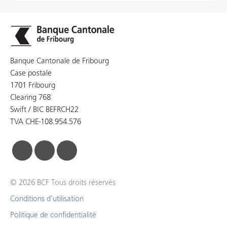
remplacement du produit
En savoir plus
par un autre est en revanche
possible pour la fin d’un
trimestre civil, moyennant un
préavis de trente jours
calendaires.
Banque Cantonale de Fribourg
Case postale
1701 Fribourg
Leasing de biens d’équipement
Clearing 768
Investissez dans vos outils de production tout en
Swift / BIC BEFRCH22
gardant de la flexibilité avec vos liquidités en utilisant
TVA CHE-108.954.576
une offre de leasing.
En savoir plus
facebook
linkedin
instagram
© 2026 BCF Tous droits réservés
Conditions d’utilisation
Politique de confidentialité