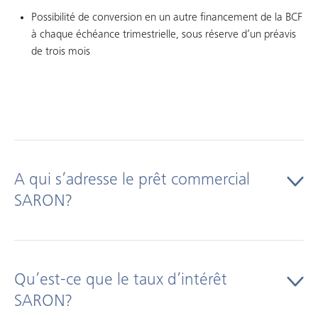
Possibilité de conversion en un autre financement de la BCF
à chaque échéance trimestrielle, sous réserve d’un préavis
de trois mois
A qui s’adresse le prêt commercial
SARON?
Aux entrepreneurs qui souhaitent obtenir un
financement de durée illimitée, très flexible et indexé sur
Qu’est-ce que le taux d’intérêt
le marché monétaire
SARON?
Aux entreprises qui peuvent attendre la fin de la période