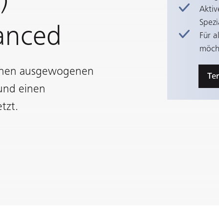
)
Aktiv
Spezi
lanced
Für a
möch
n einen ausgewogenen
Te
 und einen
tzt.