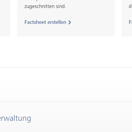
zugeschnitten sind.
d
Factsheet erstellen
F
erwaltung
inen Termin vereinbaren. Unsere Experten stehen