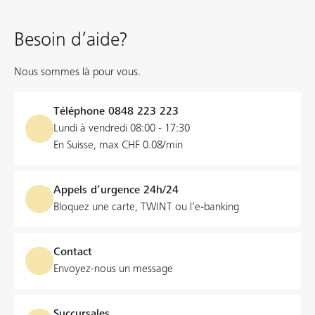
que vous avez validé le paiement, souvent au profit d'un
commerce légitime pour l’achat de bons numériques.
Besoin d’aide?
Dans cette situation, la transaction est considérée comme
valide et la BCF ne peut plus intervenir. Il est donc essentiel que
Nous sommes là pour vous.
vous déposiez plainte auprès des autorités compétentes dans
les plus brefs délais.
Téléphone
0848 223 223
Lundi à vendredi 08:00 - 17:30
En Suisse, max CHF 0.08/min
Appels d’urgence 24h/24
Bloquez une carte, TWINT ou l’e‑banking
Contact
Envoyez-nous un message
Succursales