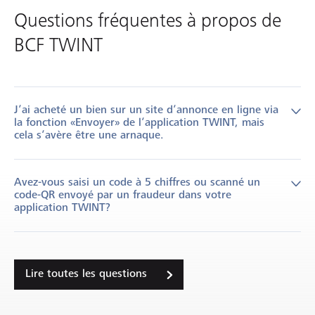
Questions fréquentes à propos de
BCF TWINT
J’ai acheté un bien sur un site d’annonce en ligne via
la fonction «Envoyer» de l’application TWINT, mais
cela s’avère être une arnaque.
Dans cette situation, nous vous conseillons de:
Avez-vous saisi un code à 5 chiffres ou scanné un
code-QR envoyé par un fraudeur dans votre
Recourir à la fonction "Demander et partager" de
application TWINT?
l'application BCF TWINT pour solliciter le remboursement.
Prenez garde à ne jamais saisir de codes à cinq chiffres
Tenter de prendre contact avec le destinataire (téléphone,
envoyés par les vendeurs via des plateformes de vente en ligne
SMS…) afin de lui expliquer que vous demandez le
(Facebook Marketplace, Anibis.ch, Ricardo.ch...) ou des
Lire toutes les questions
remboursement.
contacts téléphoniques. Cependant, si vous avez malgré tout
saisi un code à cinq chiffres ou scanné un code-QR, cela signifie