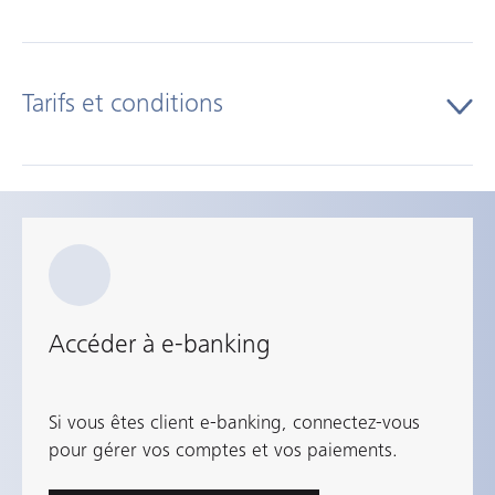
1
Tarifs et conditions
Connectez-vous à e-banking.
e-documents
gratuit
2
Dans le menu «Paramètres» cliquez sur l'onglet
«e-documents».
Accéder à e-banking
Si vous êtes client e-banking, connectez-vous
3
pour gérer vos comptes et vos paiements.
Définissez les documents pour lesquels vous