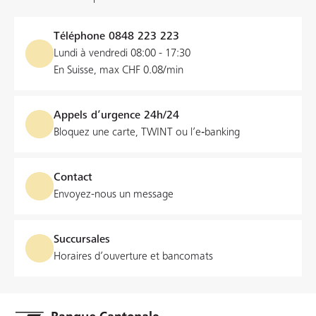
Salaire jeunesse
, pour les jeunes de 15 à 22 ans,
Téléphone
0848 223 223
Salaire
, pour les personnes de 23 à 59 ans,
Lundi à vendredi 08:00 - 17:30
En Suisse, max CHF 0.08/min
Salaire+
, pour les personnes dès 60 ans,
Formation
, pour les personnes en formation de 18 à 29
Appels d’urgence 24h/24
ans,
Bloquez une carte, TWINT ou l’e‑banking
Club
, pour les clubs et associations à but non lucratif.
Contact
Envoyez-nous un message
Succursales
Horaires d’ouverture et bancomats