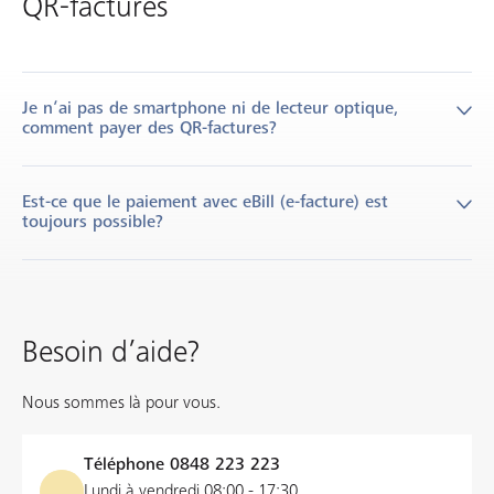
QR-factures
Je n’ai pas de smartphone ni de lecteur optique,
comment payer des QR-factures?
Si vous n’avez pas de smartphone ni de lecteur optique, vous
Est-ce que le paiement avec eBill (e-facture) est
pouvez payer votre QR-facture en saisissant manuellement les
toujours possible?
données dans votre e-banking ou effectuer le paiement par
ordre JET.
Oui, le paiement avec eBill (e-facture) reste identique.
Besoin d’aide?
Nous sommes là pour vous.
Téléphone
0848 223 223
Lundi à vendredi 08:00 - 17:30