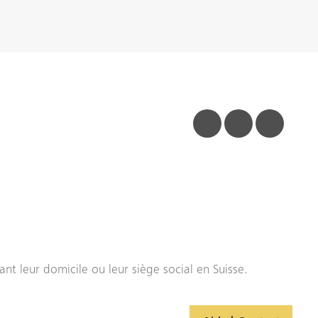
facebook
linkedin
insta
nt leur domicile ou leur siège social en Suisse.