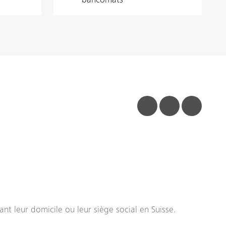
bancomats
facebook
linkedin
insta
nt leur domicile ou leur siège social en Suisse.