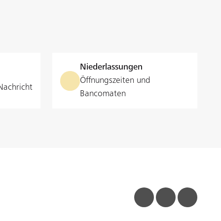
Niederlassungen
Öffnungszeiten und
Nachricht
Bancomaten
facebook
linkedin
insta