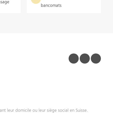
ssage
bancomats
facebook
linkedin
insta
nt leur domicile ou leur siège social en Suisse.