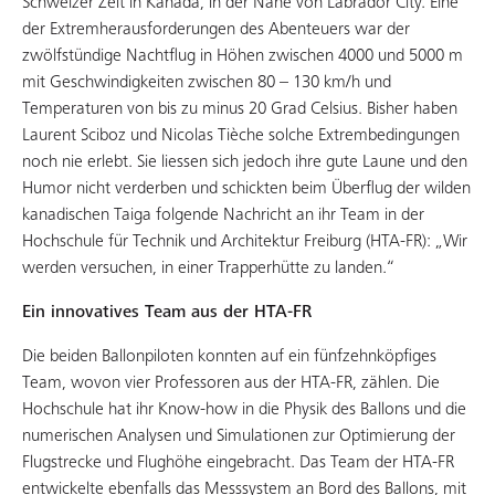
Schweizer Zeit in Kanada, in der Nähe von Labrador City. Eine
der Extremherausforderungen des Abenteuers war der
zwölfstündige Nachtflug in Höhen zwischen 4000 und 5000 m
mit Geschwindigkeiten zwischen 80 – 130 km/h und
Temperaturen von bis zu minus 20 Grad Celsius. Bisher haben
Laurent Sciboz und Nicolas Tièche solche Extrembedingungen
noch nie erlebt. Sie liessen sich jedoch ihre gute Laune und den
Humor nicht verderben und schickten beim Überflug der wilden
kanadischen Taiga folgende Nachricht an ihr Team in der
Hochschule für Technik und Architektur Freiburg (HTA-FR): „Wir
werden versuchen, in einer Trapperhütte zu landen.“
Ein innovatives Team aus der HTA-FR
Die beiden Ballonpiloten konnten auf ein fünfzehnköpfiges
Team, wovon vier Professoren aus der HTA-FR, zählen. Die
Hochschule hat ihr Know-how in die Physik des Ballons und die
numerischen Analysen und Simulationen zur Optimierung der
Flugstrecke und Flughöhe eingebracht. Das Team der HTA-FR
entwickelte ebenfalls das Messsystem an Bord des Ballons, mit