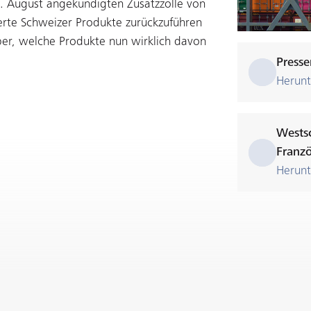
. August angekündigten Zusatzzölle von
erte Schweizer Produkte zurückzuführen
ber, welche Produkte nun wirklich davon
Press
Herunt
Westschweizer BIP - Ausgabe 2025 (auf
Franzö
Herunt