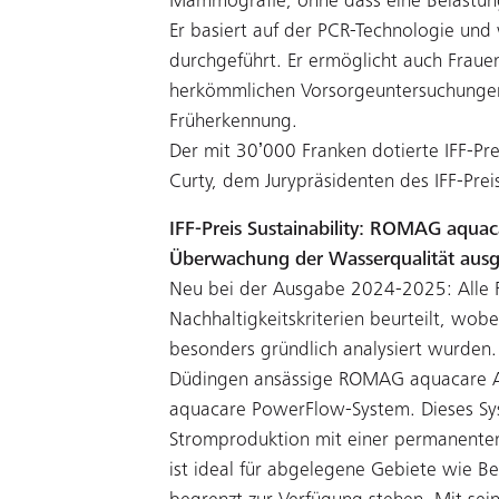
Mammografie, ohne dass eine Belastung 
Er basiert auf der PCR-Technologie und
durchgeführt. Er ermöglicht auch Frauen
herkömmlichen Vorsorgeuntersuchungen
Früherkennung.
Der mit 30ʼ000 Franken dotierte IFF-Pre
Curty, dem Jurypräsidenten des IFF-Preis
IFF-Preis Sustainability: ROMAG aqua
Überwachung der Wasserqualität ausg
Neu bei der Ausgabe 2024-2025: Alle F
Nachhaltigkeitskriterien beurteilt, wobei
besonders gründlich analysiert wurden.
Düdingen ansässige ROMAG aquacare AG 
aquacare PowerFlow-System. Dieses Sy
Stromproduktion mit einer permanente
ist ideal für abgelegene Gebiete wie B