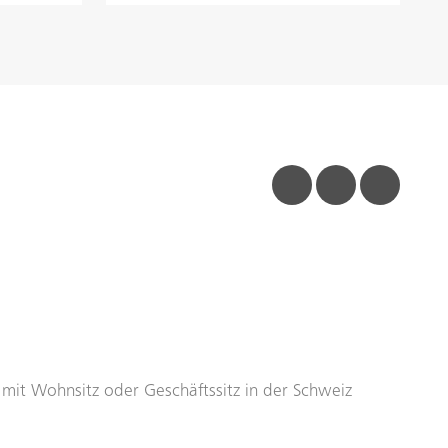
facebook
linkedin
insta
n mit Wohnsitz oder Geschäftssitz in der Schweiz