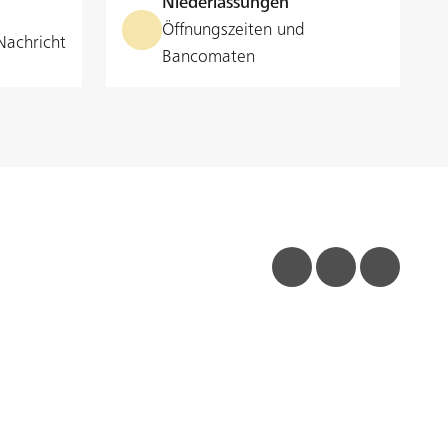
Niederlassungen
Öffnungszeiten und
Nachricht
Bancomaten
facebook
linkedin
insta