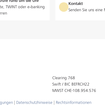
rufe rund um die Uhr
Kontakt
te, TWINT oder e‑banking
Senden Sie uns eine 
rren
Clearing 768
Swift / BIC BEFRCH22
MWST CHE-108.954.576
ngungen
|
Datenschutzhinweise
|
Rechtsinformationen